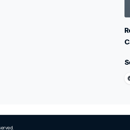
R
C
S
eserved.