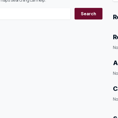
erhaps searching can help.
R
ch for:
R
No
A
No
C
No