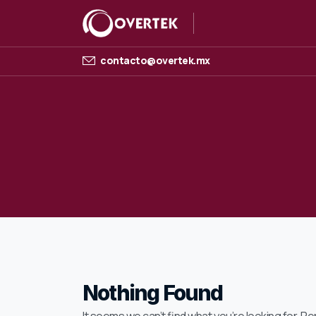
contacto@overtek.mx
Nothing Found