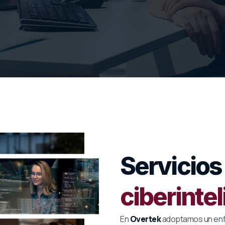
Servicios
ciberinte
En
Overtek
adoptamos un enfoq