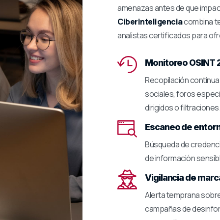
amenazas antes de que impac
Ciberinteligencia
combina te
analistas certificados para of
Monitoreo OSINT 
Recopilación continua
sociales, foros especi
dirigidos o filtraciones
Escaneo de entor
Búsqueda de credenci
de información sensi
Vigilancia de marca
Alerta temprana sobre
campañas de desinfor