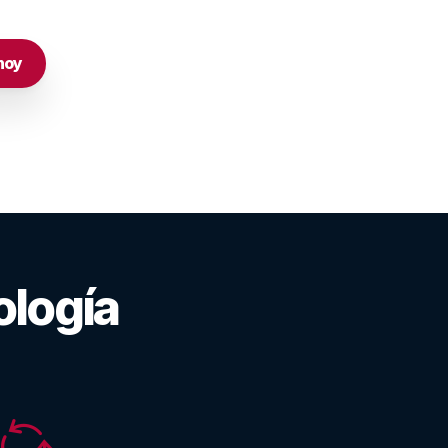
hoy
ología