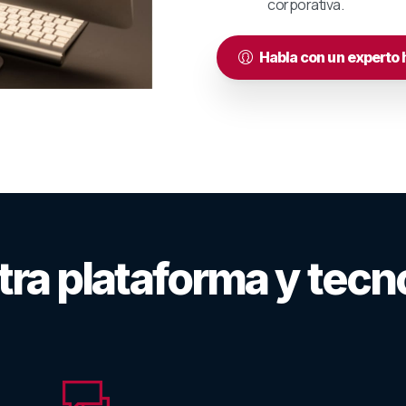
corporativa.
Habla con un experto 
tra
plataforma
y
tecn