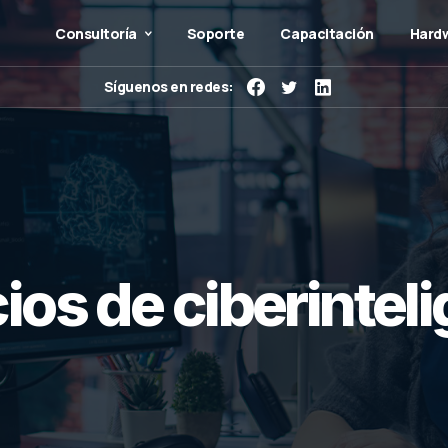
Consultoría
Soporte
Capacitación
Hardw
Síguenos en redes:
cios
de
ciberintel