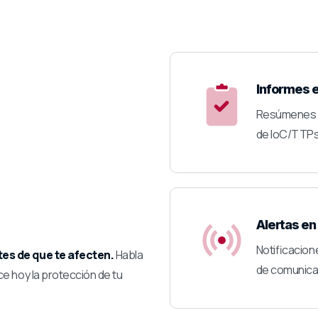
Informes e
Resúmenes ac
de IoC/TTPs 
Alertas en
Notificacion
tes de que te afecten.
Habla
de comunica
ce hoy la protección de tu