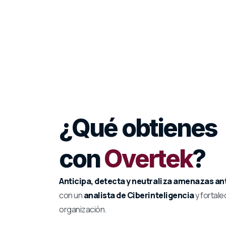
¿Qué obtienes
con
Overtek
?
Anticipa, detecta y neutraliza amenazas an
con un
analista de Ciberinteligencia
y fortale
organización.