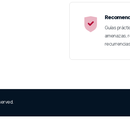
Recomenda
Guías práctic
amenazas, re
recurrencias
eserved.