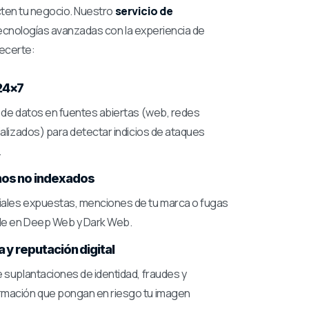
ten tu negocio. Nuestro
servicio de
cnologías avanzadas con la experiencia de
recerte:
24×7
 de datos en fuentes abiertas (web, redes
alizados) para detectar indicios de ataques
.
nos no indexados
ales expuestas, menciones de tu marca o fugas
ble en Deep Web y Dark Web.
 y reputación digital
 suplantaciones de identidad, fraudes y
mación que pongan en riesgo tu imagen