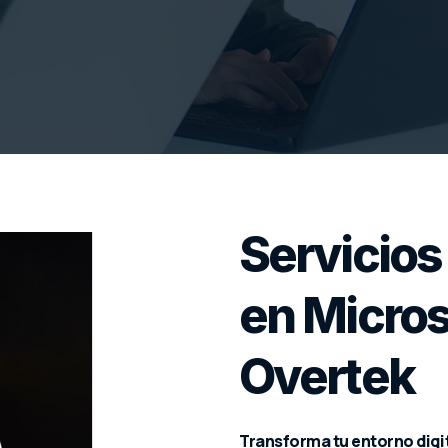
Servicios
en Micros
Overtek
Transforma tu entorno digit