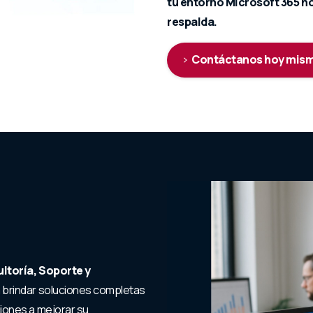
tu entorno Microsoft 365 no
respalda.
Contáctanos hoy mis
ltoría, Soporte y
brindar soluciones completas
iones a mejorar su