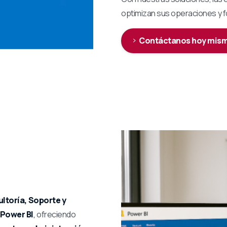
optimizan sus operaciones y f
Contáctanos hoy mis
ltoría, Soporte y
 Power BI
,
ofreciendo