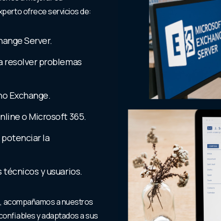
xperto ofrece servicios de:
hange Server.
a resolver problemas
no Exchange.
line o Microsoft 365.
 potenciar la
 técnicos y usuarios.
ube, acompañamos a nuestros
confiables y adaptados a sus