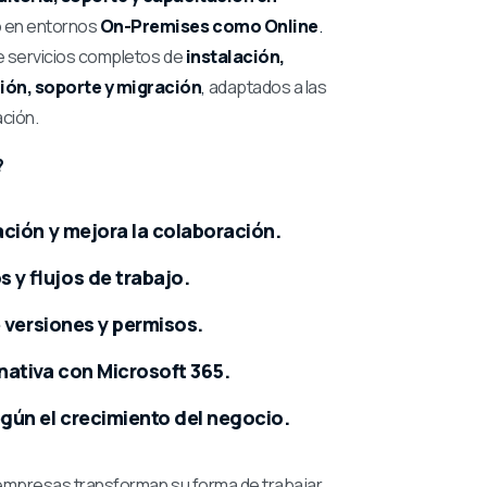
o en entornos
On-Premises como Online
.
e servicios completos de
instalación,
ión, soporte y migración
,
adaptados a las
ción.
?
ación y mejora la colaboración.
 y flujos de trabajo.
e versiones y permisos.
nativa con Microsoft 365.
gún el crecimiento del negocio.
empresas transforman su forma de trabajar,