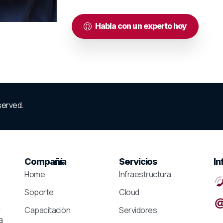
Habla con un experto hoy
eserved.
Compañía
Servicios
In
Home
Infraestructura
Soporte
Cloud
n
Capacitación
Servidores
a