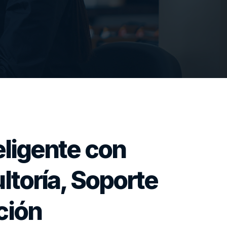
eligente con
ltoría, Soporte
ción