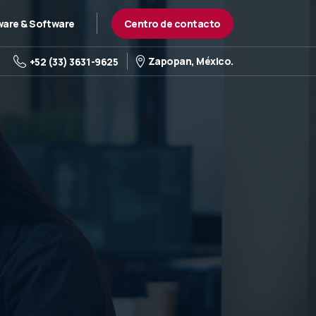
Centro de contacto
are & Software
Zapopan, México.
+52 (33) 3631-9625