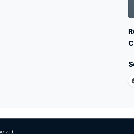
R
C
S
eserved.