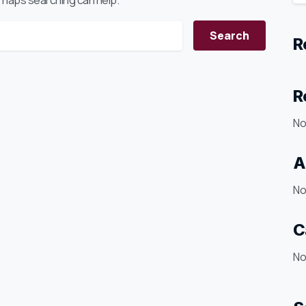
erhaps searching can help.
R
ch for:
R
No
A
No
C
No