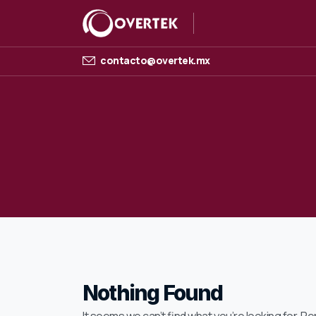
contacto@overtek.mx
Nothing Found